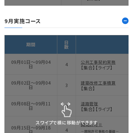
9月実施コース
日
期間
研
数
09月01日～09月04
公共工事契約実務
4
日
【集合】【ライブ】
09月02日～09月04
建築改修工事積算
3
日
【集合】
09月08日～09月11
道路管理
4
日
【集合】【ライブ】
スワイプで横に移動ができます
開発許可Ⅱ
09月15日～09月18
4
日
－開発許可事務の基礎－