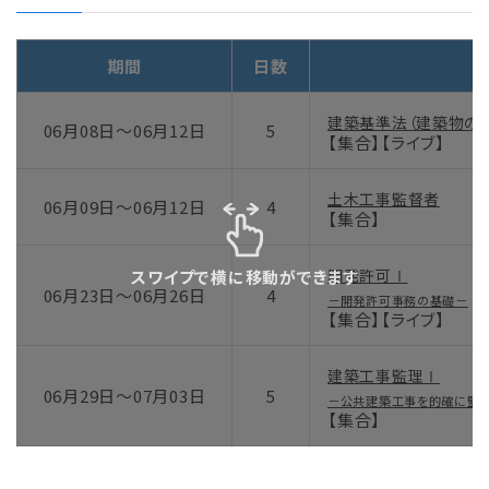
期間
日数
建築基準法（建築物の
06月08日～06月12日
5
【集合】【ライブ】
土木工事監督者
06月09日～06月12日
4
【集合】
スワイプで横に移動ができます
開発許可Ⅰ
06月23日～06月26日
4
－開発許可事務の基礎－
【集合】【ライブ】
建築工事監理Ⅰ
06月29日～07月03日
5
－公共建築工事を的確に監督
【集合】