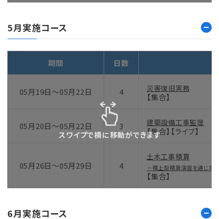
5月実施コース
期間
日数
災害復旧実務
05月19日～05月22日
4
【集合】
建築設備工事監理
05月20日～05月22日
3
【集合】【ライブ】
スワイプで横に移動ができます
土木工事積算
05月26日～05月29日
4
－積上型積算演習を通じた
【集合】
6月実施コース