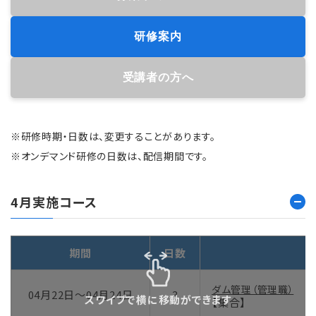
研修案内
受講者の方へ
※研修時期・日数は、変更することがあります。
※オンデマンド研修の日数は、配信期間です。
4月実施コース
期間
日数
ダム管理（管理職）
04月22日～04月24日
3
スワイプで横に移動ができます
【集合】