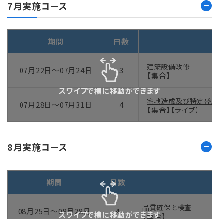
7月実施コース
期間
日数
建築設備改修
07月22日～07月24日
3
【集合】
スワイプで横に移動ができます
宅地造成及び特定盛土
07月28日～07月31日
4
【集合】【ライブ】
8月実施コース
期間
日数
品質確保と検査
08月25日～08月28日
4
スワイプで横に移動ができます
【集合】