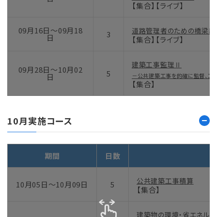
【集合】【ライブ】
09月16日～09月18
道路管理者のための橋梁維
3
日
【集合】【ライブ】
建築工事監理Ⅱ
09月28日～10月02
5
日
－公共建築工事を的確に監督、工
【集合】
10月実施コース
期間
日数
公共建築工事積算
10月05日～10月09日
5
【集合】
建築物の環境・省エネルギ