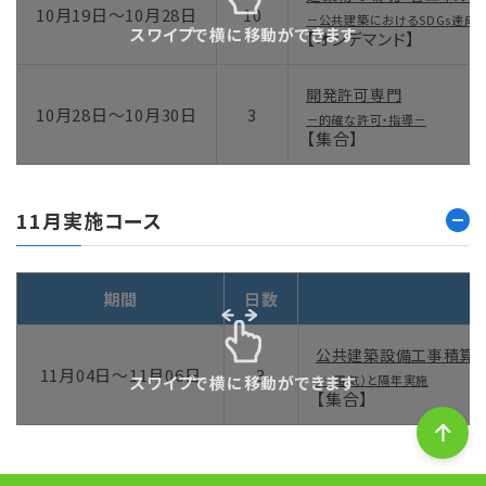
10月19日～10月28日
10
－公共建築におけるSDGs達成
スワイプで横に移動ができます
【オンデマンド】
開発許可専門
10月28日～10月30日
3
－的確な許可・指導－
【集合】
11月実施コース
期間
日数
公共建築設備工事積算（
11月04日～11月06日
3
スワイプで横に移動ができます
※（電気）と隔年実施
【集合】