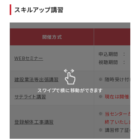
スキルアップ講習
開催方式
申込期間 ： 2026
WEBセミナー
視聴期間 ： 2026
建設業法等出張講習
随時受け付けて
スワイプで横に移動ができます
サテライト講習
現在は開催して
当センターが実
登録解体工事講習
終了いたしました
講習修了証の再