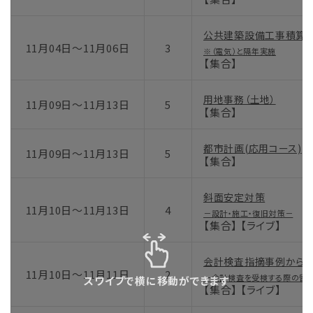
公共建築設備工事積算（
11月04日～11月06日
3
※（電気）と隔年実施
【集合】
用地事務（土地）
11月09日～11月13日
5
【集合】
都市計画(応用コース)
11月09日～11月13日
5
【集合】
斜面安定対策
11月10日～11月13日
4
－設計・施工・復旧対策－
【集合】 【ライブ】
会計検査指摘事例から学
11月10日～11月11日
2
ー会計検査を受検する際の留
スワイプで横に移動ができます
【集合】 【ライブ】